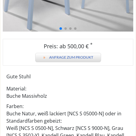
*
Preis: ab 500,00 €
»
ANFRAGE ZUM PRODUKT
Gute Stuhl
Material:
Buche Massivholz
Farben:
Buche Natur, weiß lackiert [NCS S 05000-N] oder in
Standardfarben gebeizt:
Weiß [NCS S 0500-N], Schwarz [NCS S 9000-N], Grau
[NCS S 3502-Y], Kandell Green, Kandell Blau, Kandell