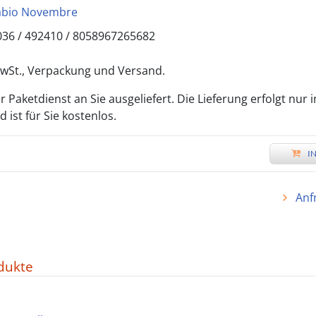
abio Novembre
036 /
492410
/
8058967265682
 MwSt., Verpackung und Versand.
 Paketdienst an Sie ausgeliefert. Die Lieferung erfolgt nur 
ist für Sie kostenlos.
I
Anf
dukte