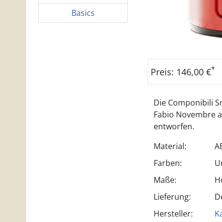
Basics
*
Preis: 146,00 €
Die Componibili 
Fabio Novembre als
entworfen.
Material:
A
Farben:
U
Maße:
H
Lieferung:
D
Hersteller:
Ka