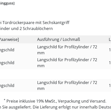
ingguss]
i Türdrückerpaare mit Sechskantgriff
linder und 2 Schraublöchern
Paarweise]
Ausführung / Lochmaß
L
Langschild für Profilzylinder / 72
ngschild
1
mm
Langschild für Profilzylinder / 72
ngschild
1
mm
Langschild für Profilzylinder / 72
ngschild
1
mm
*
Preise inklusive 19% MwSt., Verpackung und Versand.
Sie ausgeliefert. Die Lieferung erfolgt nur innerhalb Deutsc