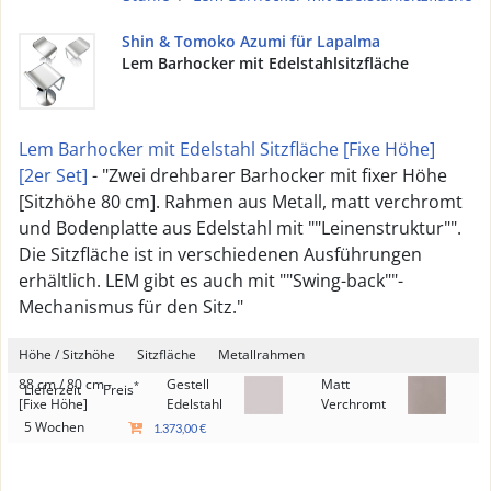
Shin & Tomoko Azumi für Lapalma
Lem Barhocker mit Edelstahlsitzfläche
Lem Barhocker mit Edelstahl Sitzfläche [Fixe Höhe]
[2er Set]
- "Zwei drehbarer Barhocker mit fixer Höhe
[Sitzhöhe 80 cm]. Rahmen aus Metall, matt verchromt
und Bodenplatte aus Edelstahl mit ""Leinenstruktur"".
Die Sitzfläche ist in verschiedenen Ausführungen
erhältlich. LEM gibt es auch mit ""Swing-back""-
Mechanismus für den Sitz."
Höhe / Sitzhöhe
Sitzfläche
Metallrahmen
88 cm / 80 cm -
Gestell
Matt
*
Lieferzeit
Preis
[Fixe Höhe]
Edelstahl
Verchromt
5 Wochen
1.373,00 €