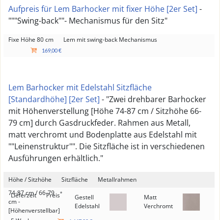
Aufpreis für Lem Barhocker mit fixer Höhe [2er Set]
-
"""Swing-back""- Mechanismus für den Sitz"
Fixe Höhe 80 cm
Lem mit swing-back Mechanismus
169,00 €
Lem Barhocker mit Edelstahl Sitzfläche
[Standardhöhe] [2er Set]
- "Zwei drehbarer Barhocker
mit Höhenverstellung [Höhe 74-87 cm / Sitzhöhe 66-
79 cm] durch Gasdruckfeder. Rahmen aus Metall,
matt verchromt und Bodenplatte aus Edelstahl mit
""Leinenstruktur"". Die Sitzfläche ist in verschiedenen
Ausführungen erhältlich."
Höhe / Sitzhöhe
Sitzfläche
Metallrahmen
74-87 cm / 66-79
*
Lieferzeit
Preis
Gestell
Matt
cm -
Edelstahl
Verchromt
[Höhenverstellbar]