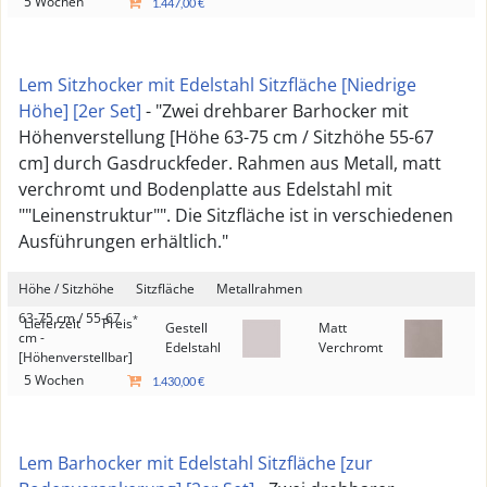
5 Wochen
1.447,00 €
Lem Sitzhocker mit Edelstahl Sitzfläche [Niedrige
Höhe] [2er Set]
- "Zwei drehbarer Barhocker mit
Höhenverstellung [Höhe 63-75 cm / Sitzhöhe 55-67
cm] durch Gasdruckfeder. Rahmen aus Metall, matt
verchromt und Bodenplatte aus Edelstahl mit
""Leinenstruktur"". Die Sitzfläche ist in verschiedenen
Ausführungen erhältlich."
Höhe / Sitzhöhe
Sitzfläche
Metallrahmen
63-75 cm / 55-67
*
Lieferzeit
Preis
Gestell
Matt
cm -
Edelstahl
Verchromt
[Höhenverstellbar]
5 Wochen
1.430,00 €
Lem Barhocker mit Edelstahl Sitzfläche [zur