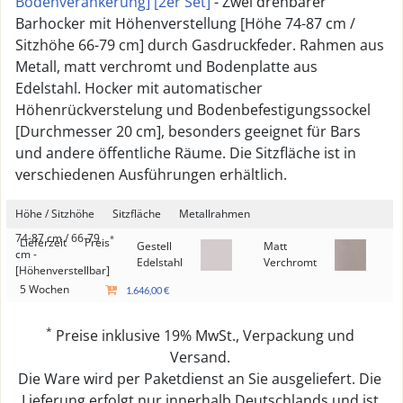
Bodenverankerung] [2er Set]
- Zwei drehbarer
Barhocker mit Höhenverstellung [Höhe 74-87 cm /
Sitzhöhe 66-79 cm] durch Gasdruckfeder. Rahmen aus
Metall, matt verchromt und Bodenplatte aus
Edelstahl. Hocker mit automatischer
Höhenrückverstelung und Bodenbefestigungssockel
[Durchmesser 20 cm], besonders geeignet für Bars
und andere öffentliche Räume. Die Sitzfläche ist in
verschiedenen Ausführungen erhältlich.
Höhe / Sitzhöhe
Sitzfläche
Metallrahmen
74-87 cm / 66-79
*
Lieferzeit
Preis
Gestell
Matt
cm -
Edelstahl
Verchromt
[Höhenverstellbar]
5 Wochen
1.646,00 €
*
Preise inklusive 19% MwSt., Verpackung und
Versand.
Die Ware wird per Paketdienst an Sie ausgeliefert. Die
Lieferung erfolgt nur innerhalb Deutschlands und ist