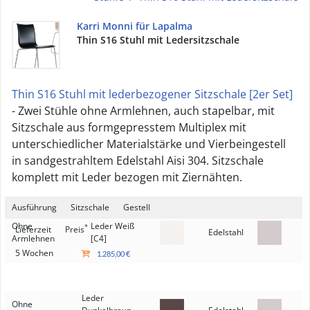
Karri Monni für Lapalma
Thin S16 Stuhl mit Ledersitzschale
Thin S16 Stuhl mit lederbezogener Sitzschale [2er Set]
- Zwei Stühle ohne Armlehnen, auch stapelbar, mit
Sitzschale aus formgepresstem Multiplex mit
unterschiedlicher Materialstärke und Vierbeingestell
in sandgestrahltem Edelstahl Aisi 304. Sitzschale
komplett mit Leder bezogen mit Ziernähten.
Ausführung
Sitzschale
Gestell
Ohne
Leder Weiß
*
Lieferzeit
Preis
Edelstahl
Armlehnen
[C4]
5 Wochen
1.285,00 €
Leder
Ohne