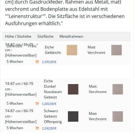
cm] durch Gasdruckfeder. Rahmen aus Metall, matt
verchromt und Bodenplatte aus Edelstahl mit
""Leinenstruktur"". Die Sitzfläche ist in verschiedenen
Ausführungen erhältlich."
Höhe / Sitzhöhe
Sitzfläche
Metallrahmen
74-87 cm / 66-79
*
Lieferzeit
Preis
Eiche
Matt
cm -
Gebleicht
Verchromt
[Höhenverstellbar]
5 Wochen
1.195,00 €
Eiche
74-87 cm / 66-79
Dunkel
Matt
cm -
Nussbaum
Verchromt
[Höhenverstellbar]
Gebeizt
5 Wochen
1.202,00 €
74-87 cm / 66-79
Schwarz
Matt
cm -
Gebeizt
Verchromt
[Höhenverstellbar]
Offenporig
5 Wochen
1.242,00 €