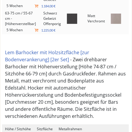
5 Wochen
1.184,00 €
63-75 cm / 55-67
Schwarz
Matt
cm -
Gebeizt
Verchromt
[Höhenverstellbar]
Offenporig
5 Wochen
1.225,00 €
Lem Barhocker mit Holzsitzfläche [zur
Bodenverankerung] [2er Set]
- Zwei drehbarer
Barhocker mit Höhenverstellung [Höhe 74-87 cm /
Sitzhöhe 66-79 cm] durch Gasdruckfeder. Rahmen aus
Metall, matt verchromt und Bodenplatte aus
Edelstahl. Hocker mit automatischer
Höhenrückverstelung und Bodenbefestigungssockel
[Durchmesser 20 cm], besonders geeignet für Bars
und andere öffentliche Räume. Die Sitzfläche ist in
verschiedenen Ausführungen erhältlich.
Höhe / Sitzhöhe
Sitzfläche
Metallrahmen