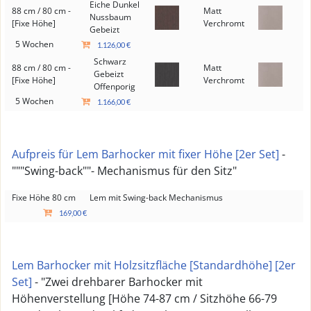
Eiche Dunkel
88 cm / 80 cm -
Matt
Nussbaum
[Fixe Höhe]
Verchromt
Gebeizt
5 Wochen
1.126,00 €
Schwarz
88 cm / 80 cm -
Matt
Gebeizt
[Fixe Höhe]
Verchromt
Offenporig
5 Wochen
1.166,00 €
Aufpreis für Lem Barhocker mit fixer Höhe [2er Set]
-
"""Swing-back""- Mechanismus für den Sitz"
Fixe Höhe 80 cm
Lem mit Swing-back Mechanismus
169,00 €
Lem Barhocker mit Holzsitzfläche [Standardhöhe] [2er
Set]
- "Zwei drehbarer Barhocker mit
Höhenverstellung [Höhe 74-87 cm / Sitzhöhe 66-79