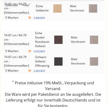
74-87 cm / 66-79
*
Lieferzeit
Preis
Eiche
Matt
cm -
Gebleicht
Verchromt
[Höhenverstellbar]
5 Wochen
1.406,00 €
Eiche
74-87 cm / 66-79
Dunkel
Matt
cm -
Nussbaum
Verchromt
[Höhenverstellbar]
Gebeizt
5 Wochen
1.412,00 €
74-87 cm / 66-79
Schwarz
Matt
cm -
Gebeizt
Verchromt
[Höhenverstellbar]
Offenporig
5 Wochen
1.452,00 €
*
Preise inklusive 19% MwSt., Verpackung und
Versand.
Die Ware wird per Paketdienst an Sie ausgeliefert. Die
Lieferung erfolgt nur innerhalb Deutschlands und ist
für Sie kostenlos.