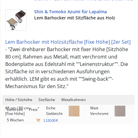
Shin & Tomoko Azumi für Lapalma
Lem Barhocker mit Sitzfläche aus Holz
Lem Barhocker mit Holzsitzfläche [Fixe Höhe] [2er Set]
- "Zwei drehbarer Barhocker mit fixer Höhe [Sitzhöhe
80 cm]. Rahmen aus Metall, matt verchromt und
Bodenplatte aus Edelstahl mit ""Leinenstruktur"". Die
Sitzfläche ist in verschiedenen Ausführungen
erhältlich. LEM gibt es auch mit ""Swing-back""-
Mechanismus für den Sitz."
Höhe / Sitzhöhe
Sitzfläche
Metallrahmen
88 cm / 80 cm -
Eiche
Matt
*
Lieferzeit
Preis
[Fixe Höhe]
Gebleicht
Verchromt
5 Wochen
1.120,00 €