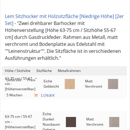
Lem Sitzhocker mit Holzsitzfläche [Niedrige Höhe] [2er
Set]
- "Zwei drehbarer Barhocker mit
Höhenverstellung [Höhe 63-75 cm / Sitzhöhe 55-67
cm] durch Gasdruckfeder. Rahmen aus Metall, matt
verchromt und Bodenplatte aus Edelstahl mit
""Leinenstruktur"". Die Sitzfläche ist in verschiedenen
Ausführungen erhältlich."
Höhe / Sitzhöhe
Sitzfläche
Metallrahmen
63-75 cm / 55-67
*
Lieferzeit
Preis
Eiche
Matt
cm -
Gebleicht
Verchromt
[Höhenverstellbar]
5 Wochen
1.178,00 €
Eiche
63-75 cm / 55-67
Dunkel
Matt
cm -
Nussbaum
Verchromt
[Höhenverstellbar]
Gebeizt