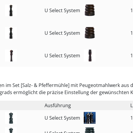
U Select System
1
U Select System
1
U Select System
1
n im Set [Salz- & Pfeffermühle] mit Peugeotmahlwerk aus de
grads ermöglicht die präzise Einstellung der gewünschten K
Ausführung
L
U Select System
1