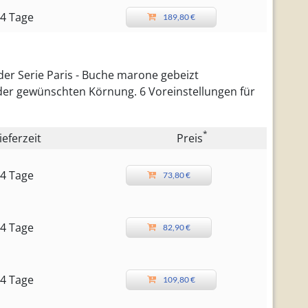
4 Tage
189,80 €
der Serie Paris - Buche marone gebeizt
 der gewünschten Körnung. 6 Voreinstellungen für
*
ieferzeit
Preis
4 Tage
73,80 €
4 Tage
82,90 €
4 Tage
109,80 €