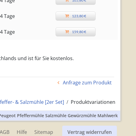
4 Tage
105,80 €
4 Tage
123,80 €
4 Tage
159,80 €
hlands und ist für Sie kostenlos.
Anfrage zum Produkt
feffer- & Salzmühle [2er Set]
Produktvariationen
s Peugeot Pfeffermühle Salzmühle Gewürzmühle Mahlwerk
AGB
Hilfe
Sitemap
Vertrag widerrufen