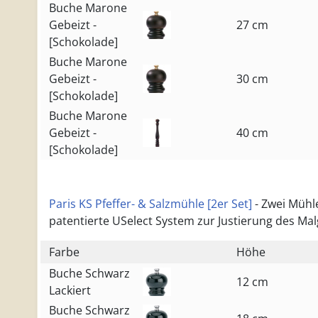
Buche Marone
Gebeizt -
27 cm
[Schokolade]
Buche Marone
Gebeizt -
30 cm
[Schokolade]
Buche Marone
Gebeizt -
40 cm
[Schokolade]
Paris KS Pfeffer- & Salzmühle [2er Set]
- Zwei Mühle
patentierte USelect System zur Justierung des Mal
Farbe
Höhe
Buche Schwarz
12 cm
Lackiert
Buche Schwarz