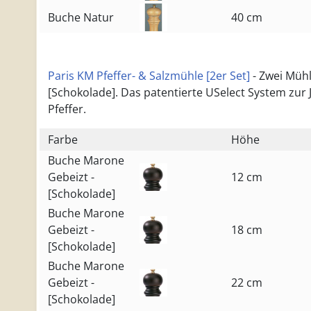
Buche Natur
40 cm
Paris KM Pfeffer- & Salzmühle [2er Set]
- Zwei Mühl
[Schokolade]. Das patentierte USelect System zur 
Pfeffer.
Farbe
Höhe
Buche Marone
Gebeizt -
12 cm
[Schokolade]
Buche Marone
Gebeizt -
18 cm
[Schokolade]
Buche Marone
Gebeizt -
22 cm
[Schokolade]