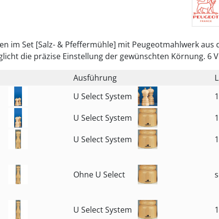
en im Set [Salz- & Pfeffermühle] mit Peugeotmahlwerk aus de
icht die präzise Einstellung der gewünschten Körnung. 6 Vo
Ausführung
L
U Select System
1
U Select System
1
U Select System
1
Ohne U Select
s
U Select System
1