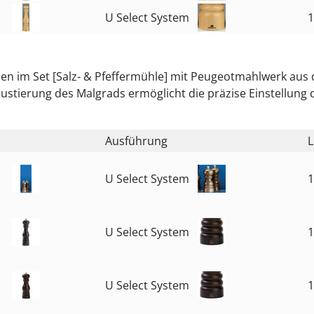
U Select System
1
en im Set [Salz- & Pfeffermühle] mit Peugeotmahlwerk aus 
Justierung des Malgrads ermöglicht die präzise Einstellung
Ausführung
L
U Select System
1
U Select System
1
U Select System
1