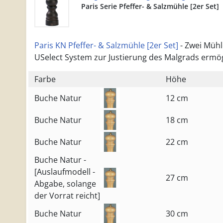
Paris Serie Pfeffer- & Salzmühle [2er Set]
Paris KN Pfeffer- & Salzmühle [2er Set]
- Zwei Mühl
USelect System zur Justierung des Malgrads ermögl
Farbe
Höhe
Buche Natur
12 cm
Buche Natur
18 cm
Buche Natur
22 cm
Buche Natur -
[Auslaufmodell -
27 cm
Abgabe, solange
der Vorrat reicht]
Buche Natur
30 cm