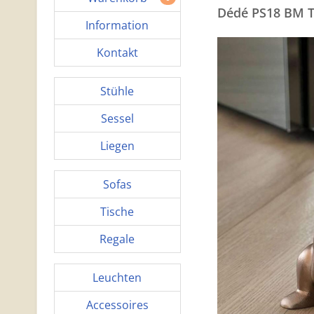
Dédé PS18 BM T
Information
Kontakt
Stühle
Sessel
Liegen
Sofas
Tische
Regale
Leuchten
Accessoires