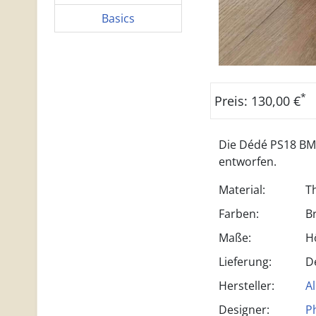
Basics
*
Preis: 130,00 €
Die Dédé PS18 BM 
entworfen.
Material:
T
Farben:
B
Maße:
H
Lieferung:
D
Hersteller:
Al
Designer:
P