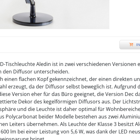
I
-Tischleuchte Aledin ist in zwei verschiedenen Versionen e
h den Diffusor unterscheiden.
ch einen flachen Kopf gekennzeichnet, der einen direkten und
ahl erzeugt, da der Diffusor selbst beweglich ist. Aufgrund 
diese Version eher für das Büro geeignet, die Version Dec 
ettierte Dekor des kegelförmigen Diffusors aus. Der Lichtstra
sphäre und die Leuchte ist daher optimal für Wohnbereiche
s Polycarbonat beider Modelle bestehen aus zwei Aluminium
chen Leiters übernehmen. Als Leuchte der Klasse 3 besitzt A
 600 lm bei einer Leistung von 5,6 W, was dank der LED neu
eeinsparung bringt.