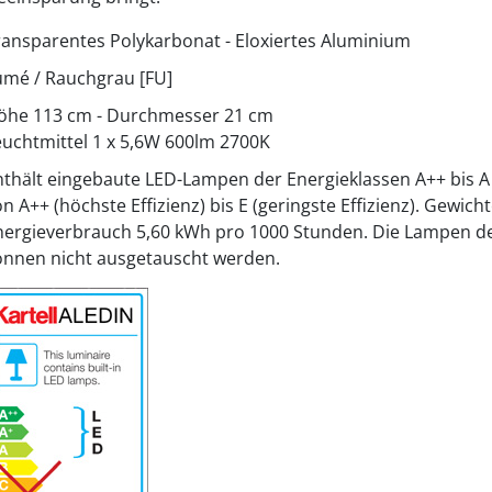
ransparentes Polykarbonat - Eloxiertes Aluminium
umé / Rauchgrau [FU]
öhe 113 cm - Durchmesser 21 cm
euchtmittel 1 x 5,6W 600lm 2700K
nthält eingebaute LED-Lampen der Energieklassen A++ bis A 
n A++ (höchste Effizienz) bis E (geringste Effizienz). Gewich
nergieverbrauch 5,60 kWh pro 1000 Stunden. Die Lampen d
önnen nicht ausgetauscht werden.