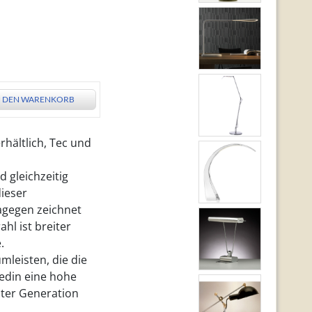
N DEN WARENKORB
rhältlich, Tec und
 gleichzeitig
dieser
dagegen zeichnet
hl ist breiter
.
leisten, die die
ledin eine hohe
ster Generation