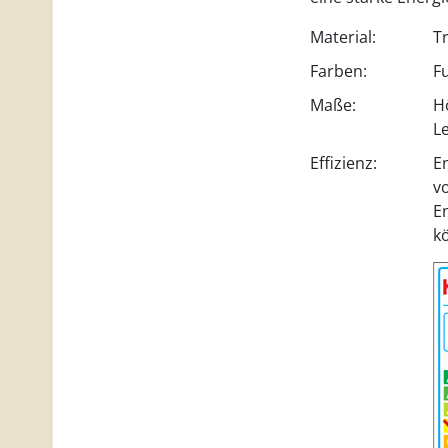
Material:
T
Farben:
F
Maße:
H
L
Effizienz:
E
vo
E
k