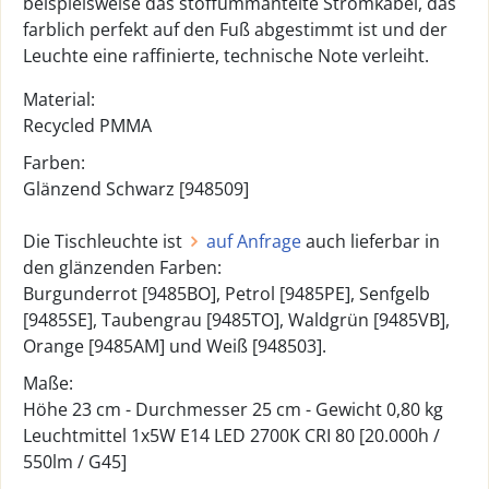
beispielsweise das stoffummantelte Stromkabel, das
farblich perfekt auf den Fuß abgestimmt ist und der
Leuchte eine raffinierte, technische Note verleiht.
Material:
Recycled PMMA
Farben:
Glänzend Schwarz [948509]
Die Tischleuchte ist
auf Anfrage
auch lieferbar in
den glänzenden Farben:
Burgunderrot [9485BO], Petrol [9485PE], Senfgelb
[9485SE], Taubengrau [9485TO], Waldgrün [9485VB],
Orange [9485AM] und Weiß [948503].
Maße:
Höhe 23 cm - Durchmesser 25 cm - Gewicht 0,80 kg
Leuchtmittel 1x5W E14 LED 2700K CRI 80 [20.000h /
550lm / G45]