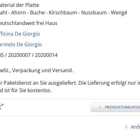
aterial der Platte
tahl - Ahorn - Buche - Kirschbaum - Nussbaum - Wengé
eutschlandweit frei Haus
fficina De Giorgio
armelo De Giorgio
45 /
20200007 / 20200014
 MwSt., Verpackung und Versand.
 Paketdienst an Sie ausgeliefert. Die Lieferung erfolgt nur 
ist für Sie kostenlos.
*
€
»
PRODUKTVARIATIO
Anf