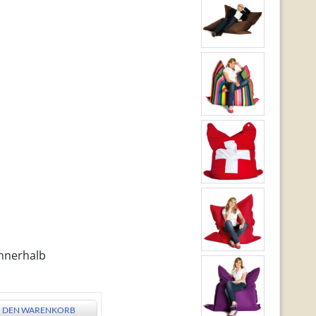
innerhalb
N DEN WARENKORB