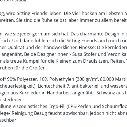
ag, wird Sitting Friends lieben. Die Vier hocken am liebsten
eiten. Sie sind die Ruhe selbst, aber immer zu allem bereit
n, wie sie jeder gern um sich hat. Das charmante Design in
f sich. Und dann fühlen sich die Sitting Friends auch noch ric
er Qualität und der handwerklichen Finesse: Die kernlede
d angenäht. Beide Designerinnen - Susa Stofer und Veronika
er als treue Kumpel für die Kleinen zum Draufsitzen, Reiten
ruhen für die Großen.
toff 90% Polyester, 10% Polyethylen [300 gr/m², 80.000 Mart
Scheuerfestigkeit), Lichtechtheit 7, antibakteriell und wasse
ugen aus Kernleder in Handarbeit angenäht - Schwanz aus
olsterleder
üllung Viscoelastisches Ergo-Fill (EPS-Perlen und Schaumflo
flege/ Reinigung Bezug feucht abwischbar, jedoch nicht ab
aschbar