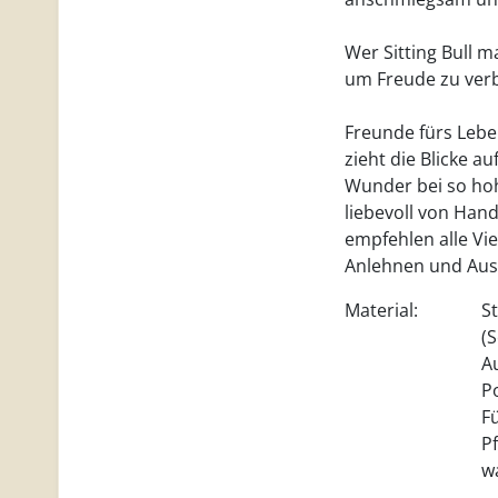
Wer Sitting Bull m
um Freude zu verbr
Freunde fürs Lebe
zieht die Blicke au
Wunder bei so hoh
liebevoll von Han
empfehlen alle Vi
Anlehnen und Aus
Material:
S
(
A
P
F
P
w