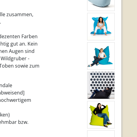
 alle zusammen,
.
 dezenten Farben
htig gut an. Kein
rnen Augen sind
 Wildgruber -
, Toben sowie zum
indale
rabweisend]
 hochwertigem
cken)
nehmbar bzw.