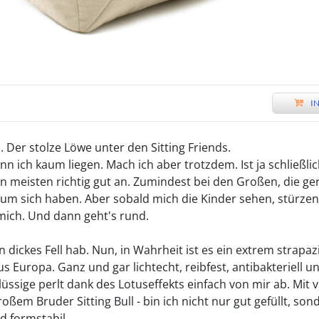
I
 Der stolze Löwe unter den Sitting Friends.
ann ich kaum liegen. Mach ich aber trotzdem. Ist ja schließl
 meisten richtig gut an. Zumindest bei den Großen, die ge
m sich haben. Aber sobald mich die Kinder sehen, stürzen s
mich. Und dann geht's rund.
in dickes Fell hab. Nun, in Wahrheit ist es ein extrem strapaz
us Europa. Ganz und gar lichtecht, reibfest, antibakteriell 
lüssige perlt dank des Lotuseffekts einfach von mir ab. Mit 
großem Bruder Sitting Bull - bin ich nicht nur gut gefüllt, s
 formstabil.