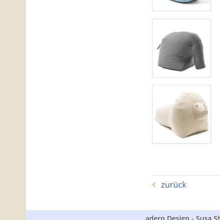
zurück
adero Design - Susa S