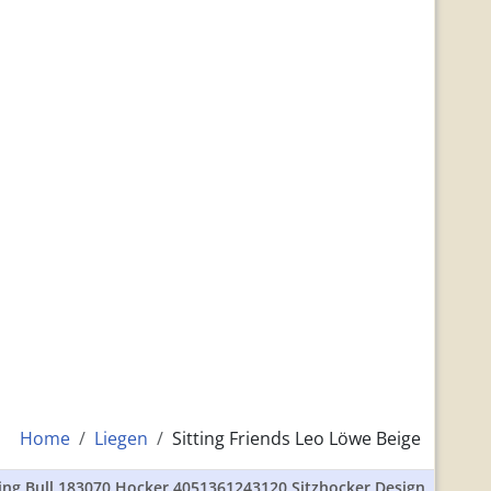
Home
Liegen
Sitting Friends Leo Löwe Beige
ting Bull 183070 Hocker 4051361243120 Sitzhocker Design