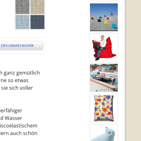
N DEN WARENKORB
ich ganz gemütlich
rne so etwas
ie sich voller
ierfähiger
und Wasser
viscoelastischem
ondern auch schön