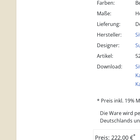
Farben:
B
Maße:
H
Lieferung:
D
Hersteller:
Si
Designer:
S
Artikel:
5
Download:
Si
Ka
Ka
* Preis inkl. 19%
Die Ware wird per
Deutschlands und 
*
Preis: 222,00 €