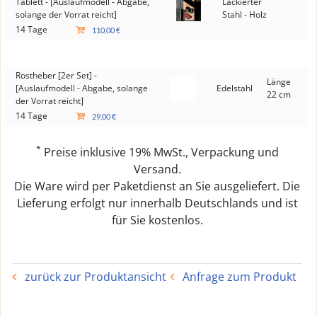
Tablett - [Auslaufmodell - Abgabe,
Lackierter
solange der Vorrat reicht]
Stahl - Holz
14 Tage
110,00 €
Rostheber [2er Set] -
Länge
[Auslaufmodell - Abgabe, solange
Edelstahl
22 cm
der Vorrat reicht]
14 Tage
29,00 €
*
Preise inklusive 19% MwSt., Verpackung und
Versand.
Die Ware wird per Paketdienst an Sie ausgeliefert. Die
Lieferung erfolgt nur innerhalb Deutschlands und ist
für Sie kostenlos.
zurück zur Produktansicht
Anfrage zum Produkt