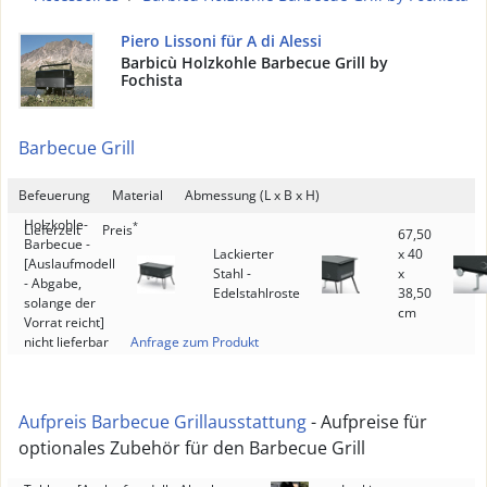
Piero Lissoni für A di Alessi
Barbicù Holzkohle Barbecue Grill by
Fochista
Barbecue Grill
Befeuerung
Material
Abmessung (L x B x H)
Holzkohle-
*
Lieferzeit
Preis
67,50
Barbecue -
Lackierter
x 40
[Auslaufmodell
Stahl -
x
- Abgabe,
Edelstahlroste
38,50
solange der
cm
Vorrat reicht]
nicht lieferbar
Anfrage zum Produkt
Aufpreis Barbecue Grillausstattung
- Aufpreise für
optionales Zubehör für den Barbecue Grill