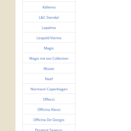
Källemo
L&C Stendal
Lapalma
Leopold Vienna
Magis
Magis me too Collection
Muuto
Naef
Normann Copenhagen
Offecct
Officina Alessi
Officina De Giorgio
Peugeot Saveurs