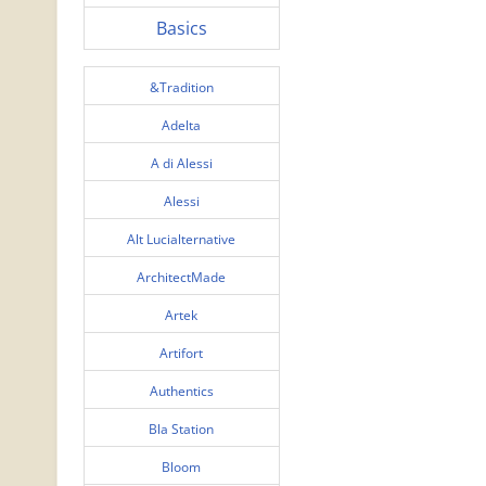
Basics
&Tradition
Adelta
A di Alessi
Alessi
Alt Lucialternative
ArchitectMade
Artek
Artifort
Authentics
Bla Station
Bloom