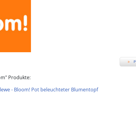
»
P
om" Produkte:
lewe - Bloom! Pot beleuchteter Blumentopf