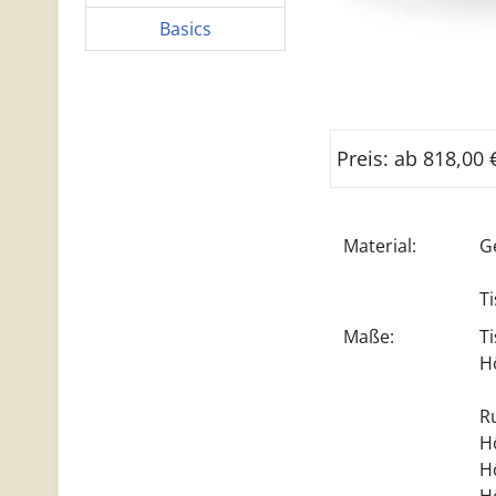
Basics
Preis: ab 818,00
Material:
G
T
Maße:
T
H
R
H
H