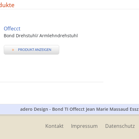
dukte
Offecct
Bond Drehstuhl/ Armlehndrehstuhl
»
PRODUKT ANZEIGEN
adero Design - Bond TI Offecct Jean Marie Massaud E
Kontakt
Impressum
Datenschutz