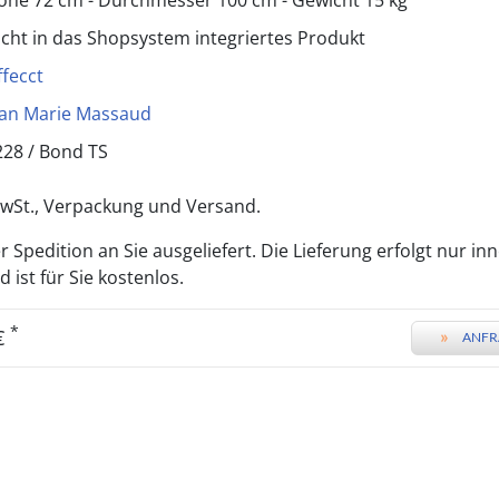
öhe 72 cm - Durchmesser 100 cm - Gewicht 15 kg
icht in das Shopsystem integriertes Produkt
ffecct
ean Marie Massaud
228 /
Bond TS
 MwSt., Verpackung und Versand.
 Spedition an Sie ausgeliefert. Die Lieferung erfolgt nur in
ist für Sie kostenlos.
*
 €
»
ANFR