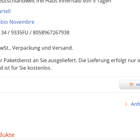
eutschlandweit frei Haus innerhalb von 5 Tagen
rtell
abio Novembre
134 /
9335FU
/
8058967267938
 MwSt., Verpackung und Versand.
 Paketdienst an Sie ausgeliefert. Die Lieferung erfolgt nur 
ist für Sie kostenlos.
I
Anf
dukte