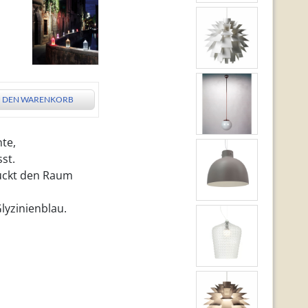
N DEN WARENKORB
nte,
st.
mückt den Raum
.
Glyzinienblau.