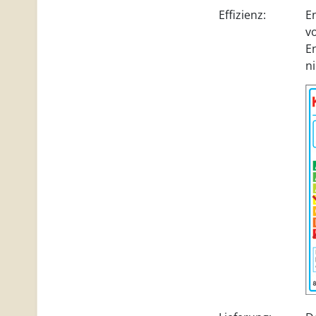
Effizienz:
E
vo
E
n