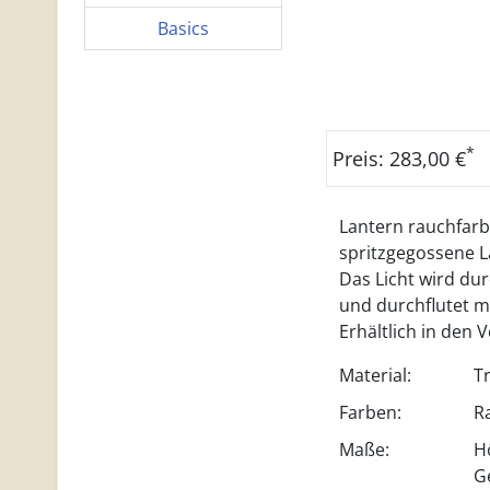
Basics
*
Preis: 283,00 €
Lantern rauchfarbe
spritzgegossene La
Das Licht wird du
und durchflutet m
Erhältlich in den 
Material:
T
Farben:
R
Maße:
H
G