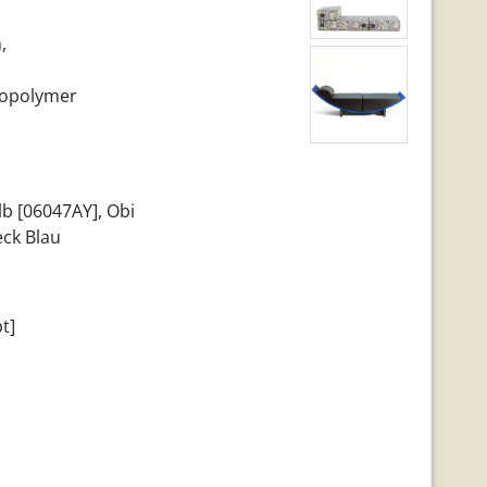
,
nopolymer
lb [06047AY], Obi
eck Blau
t]