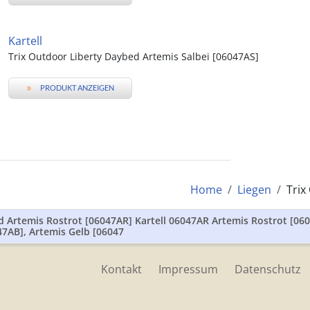
Kartell
Trix Outdoor Liberty Daybed Artemis Salbei [06047AS]
»
PRODUKT ANZEIGEN
Home
Liegen
Trix
d Artemis Rostrot [06047AR] Kartell 06047AR Artemis Rostrot [0604
47AB], Artemis Gelb [06047
Kontakt
Impressum
Datenschutz