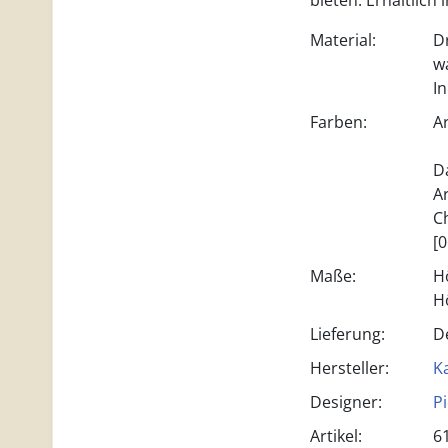
bieten. Erhältlich 
Material:
D
w
I
Farben:
A
D
A
C
[
Maße:
H
H
Lieferung:
D
Hersteller:
Ka
Designer:
P
Artikel:
6