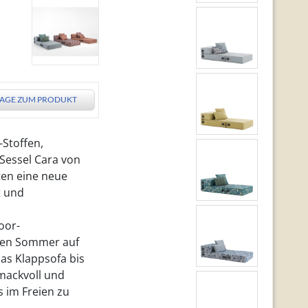
AGE ZUM PRODUKT
-Stoffen,
 Sessel Cara von
ten eine neue
t und
oor-
 den Sommer auf
as Klappsofa bis
mackvoll und
s im Freien zu