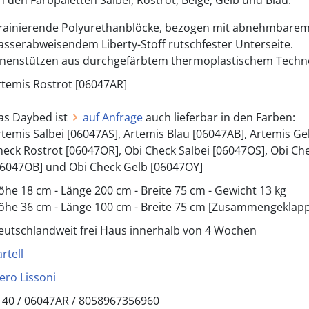
in den Farbpaletten Salbei, Rostrot, Beige, Gelb und Blau.
rainierende Polyurethanblöcke, bezogen mit abnehmbarem
asserabweisendem Liberty-Stoff rutschfester Unterseite.
nnenstützen aus durchgefärbtem thermoplastischem Tech
rtemis Rostrot [06047AR]
as Daybed ist
auf Anfrage
auch lieferbar in den Farben:
rtemis Salbei [06047AS], Artemis Blau [06047AB], Artemis Ge
heck Rostrot [06047OR], Obi Check Salbei [06047OS], Obi Ch
06047OB] und Obi Check Gelb [06047OY]
öhe 18 cm - Länge 200 cm - Breite 75 cm - Gewicht 13 kg
öhe 36 cm - Länge 100 cm - Breite 75 cm [Zusammengeklapp
eutschlandweit frei Haus innerhalb von 4 Wochen
rtell
iero Lissoni
140 /
06047AR
/
8058967356960