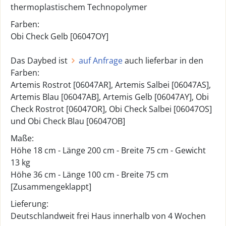
thermoplastischem Technopolymer
Farben:
Obi Check Gelb [06047OY]
Das Daybed ist
auf Anfrage
auch lieferbar in den
Farben:
Artemis Rostrot [06047AR], Artemis Salbei [06047AS],
Artemis Blau [06047AB], Artemis Gelb [06047AY], Obi
Check Rostrot [06047OR], Obi Check Salbei [06047OS]
und Obi Check Blau [06047OB]
Maße:
Höhe 18 cm - Länge 200 cm - Breite 75 cm - Gewicht
13 kg
Höhe 36 cm - Länge 100 cm - Breite 75 cm
[Zusammengeklappt]
Lieferung:
Deutschlandweit frei Haus innerhalb von 4 Wochen