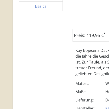
Basics
*
Preis: 119,95 €
Kay Bojesens Dac
die Jahre die Ges
ist. Zur Taufe, al
treuer Freund, de
geliebten Designi
Material:
W
Maße:
H
Lieferung:
D
Hersteller:
K