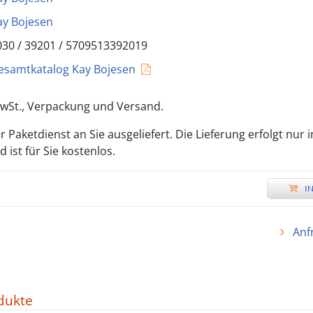
ay Bojesen
030 /
39201
/
5709513392019
esamtkatalog Kay Bojesen
 MwSt., Verpackung und Versand.
 Paketdienst an Sie ausgeliefert. Die Lieferung erfolgt nur 
ist für Sie kostenlos.
I
Anf
dukte