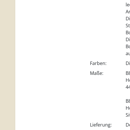
l
A
D
St
B
D
B
a
Farben:
D
Maße:
B
H
4
B
H
S
Lieferung:
D