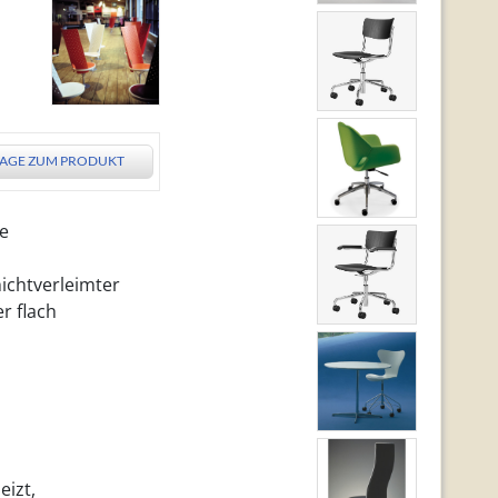
AGE ZUM PRODUKT
te
ichtverleimter
r flach
eizt,