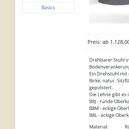
Basics
Preis: ab 1.128,0
Drehbarer Stuhl in
Bodenverankerung
Ein Drehstuhl mit
Birke, natur. Sitz
gepolstert.
Die Lehne gibt es 
B8J - runde Oberk
B8M - eckige Ober
B8L - eckige Ober
Material:
R