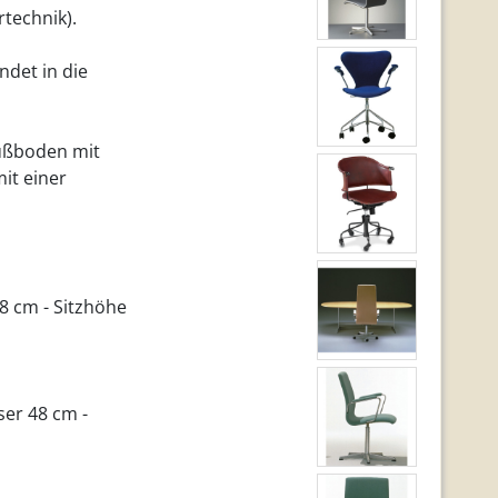
technik).
ndet in die
ußboden mit
it einer
48 cm - Sitzhöhe
ser 48 cm -