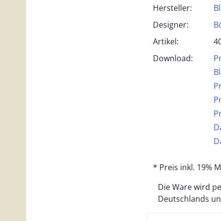
Hersteller:
B
Designer:
B
Artikel:
4
Download:
P
B
P
P
P
D
D
* Preis inkl. 19%
Die Ware wird per
Deutschlands und 