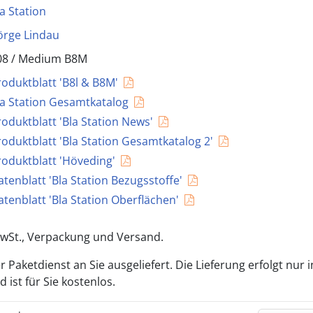
la Station
örge Lindau
08 /
Medium B8M
roduktblatt 'B8l & B8M'
la Station Gesamtkatalog
roduktblatt 'Bla Station News'
roduktblatt 'Bla Station Gesamtkatalog 2'
roduktblatt 'Höveding'
atenblatt 'Bla Station Bezugsstoffe'
atenblatt 'Bla Station Oberflächen'
 MwSt., Verpackung und Versand.
 Paketdienst an Sie ausgeliefert. Die Lieferung erfolgt nur 
ist für Sie kostenlos.