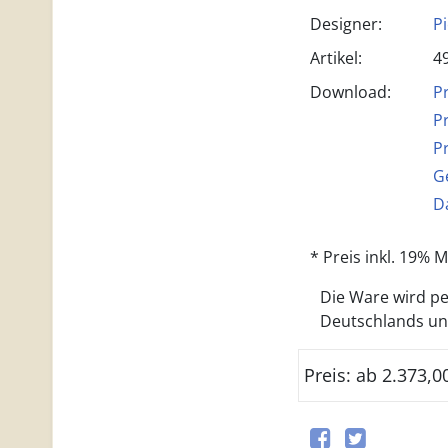
Designer:
P
Artikel:
4
Download:
P
Pr
P
G
Da
* Preis inkl. 19%
Die Ware wird per
Deutschlands und 
Preis: ab 2.373,0