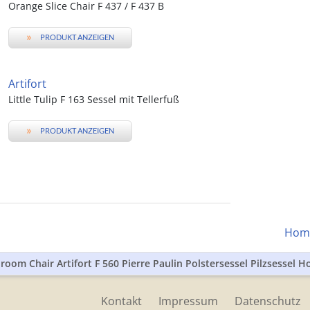
Orange Slice Chair F 437 / F 437 B
»
PRODUKT ANZEIGEN
Artifort
Little Tulip F 163 Sessel mit Tellerfuß
»
PRODUKT ANZEIGEN
Hom
oom Chair Artifort F 560 Pierre Paulin Polstersessel Pilzsessel H
Kontakt
Impressum
Datenschutz