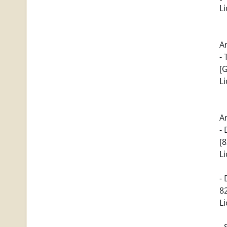
L
Ar
-
[G
L
Ar
-
[8
L
-
82
L