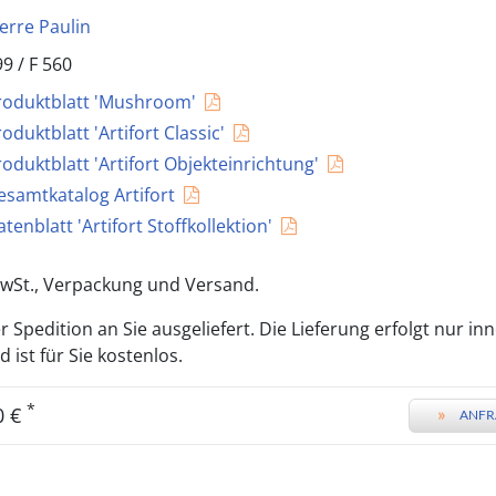
ierre Paulin
99 /
F 560
roduktblatt 'Mushroom'
oduktblatt 'Artifort Classic'
roduktblatt 'Artifort Objekteinrichtung'
esamtkatalog Artifort
tenblatt 'Artifort Stoffkollektion'
 MwSt., Verpackung und Versand.
 Spedition an Sie ausgeliefert. Die Lieferung erfolgt nur in
ist für Sie kostenlos.
*
0 €
»
ANFR