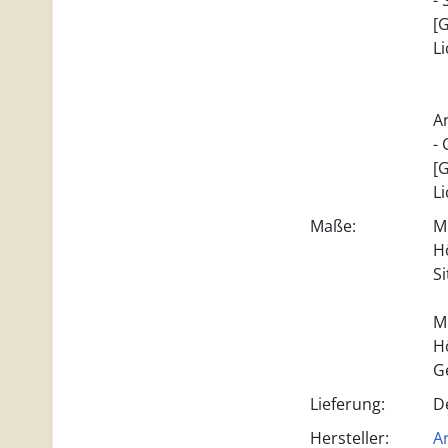
-
[
L
Ar
-
[
L
Maße:
M
H
S
M
H
G
Lieferung:
D
Hersteller:
Ar