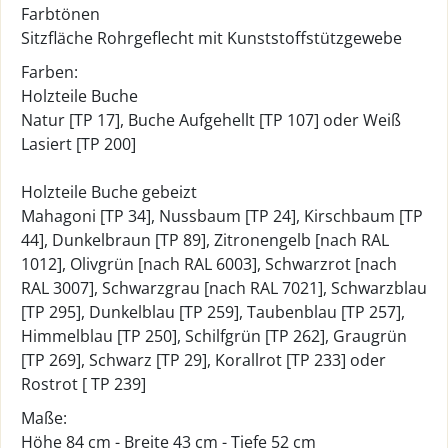
Farbtönen
Sitzfläche Rohrgeflecht mit Kunststoffstützgewebe
Farben:
Holzteile Buche
Natur [TP 17], Buche Aufgehellt [TP 107] oder Weiß
Lasiert [TP 200]
Holzteile Buche gebeizt
Mahagoni [TP 34], Nussbaum [TP 24], Kirschbaum [TP
44], Dunkelbraun [TP 89], Zitronengelb [nach RAL
1012], Olivgrün [nach RAL 6003], Schwarzrot [nach
RAL 3007], Schwarzgrau [nach RAL 7021], Schwarzblau
[TP 295], Dunkelblau [TP 259], Taubenblau [TP 257],
Himmelblau [TP 250], Schilfgrün [TP 262], Graugrün
[TP 269], Schwarz [TP 29], Korallrot [TP 233] oder
Rostrot [ TP 239]
Maße:
Höhe 84 cm - Breite 43 cm - Tiefe 52 cm