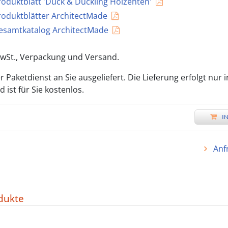
roduktblatt 'Duck & Duckling Holzenten'
roduktblätter ArchitectMade
esamtkatalog ArchitectMade
 MwSt., Verpackung und Versand.
 Paketdienst an Sie ausgeliefert. Die Lieferung erfolgt nur 
ist für Sie kostenlos.
I
Anf
dukte