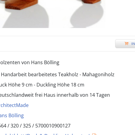
I
olzenten von Hans Bölling
n Handarbeit bearbeitetes Teakholz - Mahagoniholz
uck Höhe 9 cm - Duckling Höhe 18 cm
eutschlandweit frei Haus innerhalb von 14 Tagen
rchitectMade
ans Bölling
564 /
320 / 325
/
5700010900127