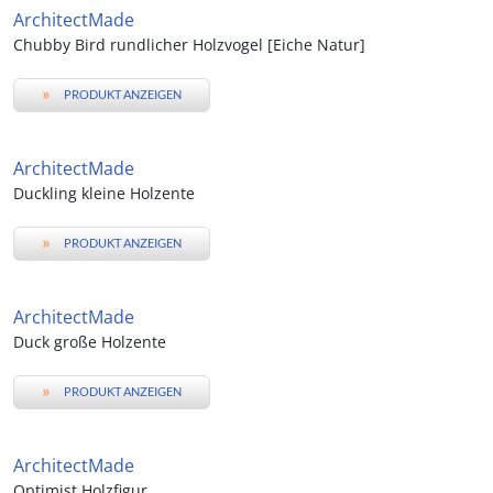
ArchitectMade
Chubby Bird rundlicher Holzvogel [Eiche Natur]
»
PRODUKT ANZEIGEN
ArchitectMade
Duckling kleine Holzente
»
PRODUKT ANZEIGEN
ArchitectMade
Duck große Holzente
»
PRODUKT ANZEIGEN
ArchitectMade
Optimist Holzfigur