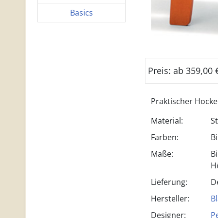
Basics
Preis: ab 359,00
Praktischer Hocke
Material:
S
Farben:
Bi
Maße:
B
H
Lieferung:
D
Hersteller:
B
Designer:
P