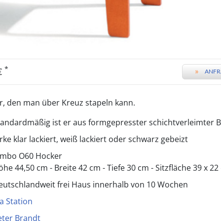
*
 €
»
ANFR
r, den man über Kreuz stapeln kann.
tandardmäßig ist er aus formgepresster schichtverleimter Bi
rke klar lackiert, weiß lackiert oder schwarz gebeizt
imbo O60 Hocker
öhe 44,50 cm - Breite 42 cm - Tiefe 30 cm - Sitzfläche 39 x 2
eutschlandweit frei Haus innerhalb von 10 Wochen
la Station
eter Brandt