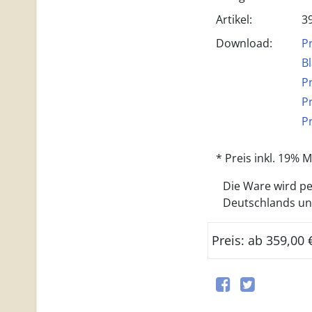
Artikel:
3
Download:
P
B
P
P
P
* Preis inkl. 19%
Die Ware wird per
Deutschlands und 
Preis: ab 359,00