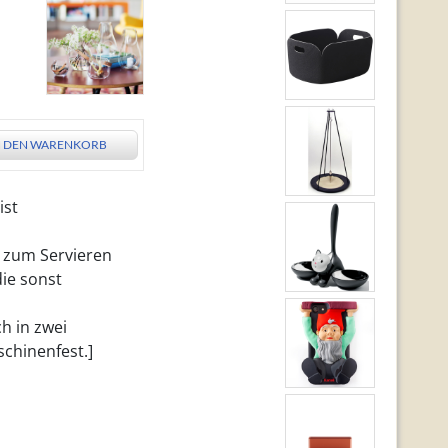
N DEN WARENKORB
ist
r zum Servieren
ie sonst
h in zwei
schinenfest.]