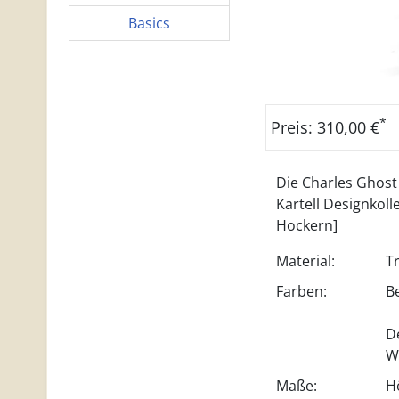
Basics
*
Preis: 310,00 €
Die Charles Ghost 
Kartell Designkoll
Hockern]
Material:
T
Farben:
B
D
W
Maße:
H