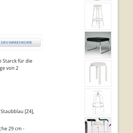
N DEN WARENKORB
 Starck für die
nge von 2
 Staubblau [Z4],
che 29 cm -