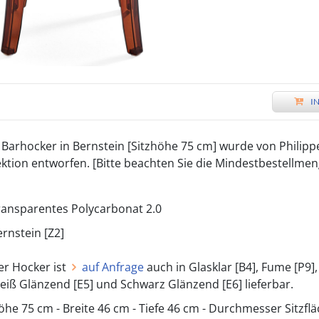
I
Barhocker in Bernstein [Sitzhöhe 75 cm] wurde von Philippe
ektion entworfen. [Bitte beachten Sie die Mindestbestellme
ransparentes Polycarbonat 2.0
ernstein [Z2]
er Hocker ist
auf Anfrage
auch in Glasklar [B4], Fume [P9],
eiß Glänzend [E5] und Schwarz Glänzend [E6] lieferbar.
öhe 75 cm - Breite 46 cm - Tiefe 46 cm - Durchmesser Sitzflä