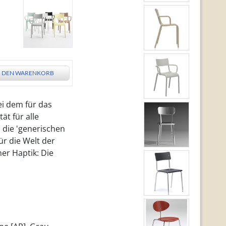
N DEN WARENKORB
ei dem für das
ät für alle
l die 'generischen
ür die Welt der
er Haptik: Die