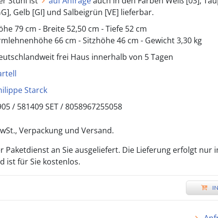
er Stuhl ist
auf Anfrage
auch in den Farben Weiß [03], Tau
G], Gelb [GI] und Salbeigrün [VE] lieferbar.
öhe 79 cm - Breite 52,50 cm - Tiefe 52 cm
rmlehnenhöhe 66 cm - Sitzhöhe 46 cm - Gewicht 3,30 kg
eutschlandweit frei Haus innerhalb von 5 Tagen
rtell
hilippe Starck
905 /
581409 SET
/
8058967255058
 MwSt., Verpackung und Versand.
 Paketdienst an Sie ausgeliefert. Die Lieferung erfolgt nur 
ist für Sie kostenlos.
I