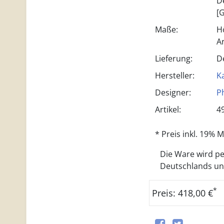
D
[G
Maße:
H
A
Lieferung:
D
Hersteller:
Ka
Designer:
P
Artikel:
4
* Preis inkl. 19%
Die Ware wird per
Deutschlands und 
*
Preis: 418,00 €