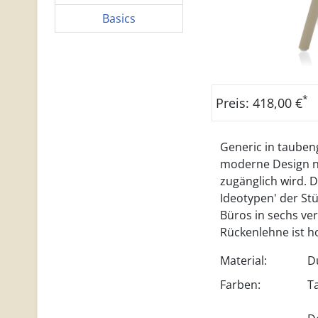
Basics
*
Preis: 418,00 €
Generic in taubeng
moderne Design neu
zugänglich wird. D
Ideotypen' der Stü
Büros in sechs ve
Rückenlehne ist h
Material:
D
Farben:
T