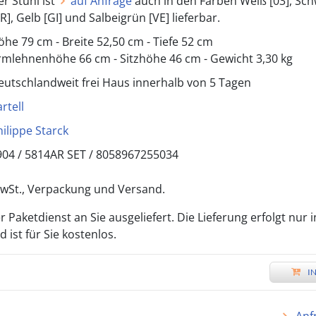
er Stuhl ist
auf Anfrage
auch in den Farben Weiß [03], Sch
R], Gelb [GI] und Salbeigrün [VE] lieferbar.
öhe 79 cm - Breite 52,50 cm - Tiefe 52 cm
rmlehnenhöhe 66 cm - Sitzhöhe 46 cm - Gewicht 3,30 kg
eutschlandweit frei Haus innerhalb von 5 Tagen
rtell
hilippe Starck
904 /
5814AR SET
/
8058967255034
 MwSt., Verpackung und Versand.
 Paketdienst an Sie ausgeliefert. Die Lieferung erfolgt nur 
ist für Sie kostenlos.
I