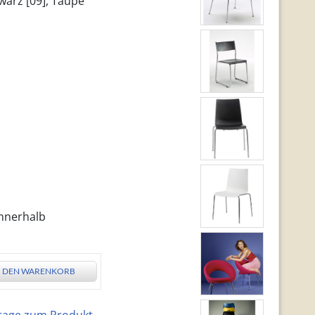
warz [09], Taupe
innerhalb
N DEN WARENKORB