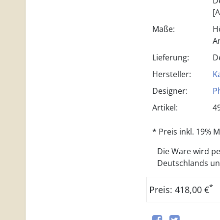
D
[A
Maße:
H
A
Lieferung:
D
Hersteller:
Ka
Designer:
P
Artikel:
4
* Preis inkl. 19%
Die Ware wird per
Deutschlands und 
*
Preis: 418,00 €