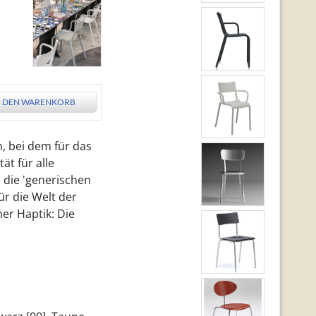
N DEN WARENKORB
n, bei dem für das
ät für alle
l die 'generischen
ür die Welt der
er Haptik: Die