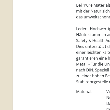
Bei 'Pure Material
mit der Natur sich
das umweltschonen
Leder - Hochwertig
Häute stammen au
Safety & Health Ad
Dies unterstützt d
einer leichten Fal
garantieren eine 
Metall - Für die 
nach DIN. Speziell
zu einer hohen Bes
Stahlrohrgestelle
Material:
V
N
B
m