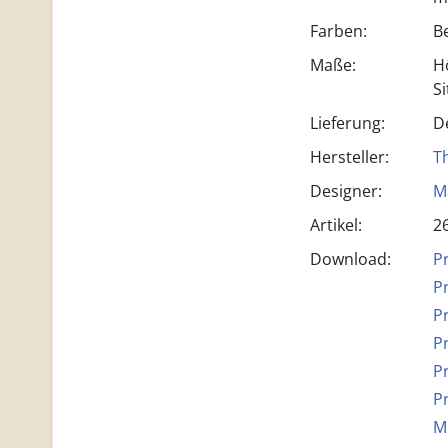
Farben:
B
Maße:
H
S
Lieferung:
D
Hersteller:
T
Designer:
M
Artikel:
2
Download:
P
P
P
P
P
P
M