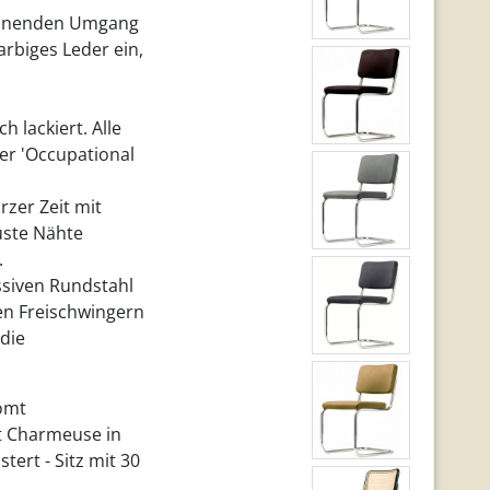
schonenden Umgang
arbiges Leder ein,
 lackiert. Alle
r 'Occupational
rzer Zeit mit
buste Nähte
.
ssiven Rundstahl
den Freischwingern
die
romt
t Charmeuse in
ert - Sitz mit 30