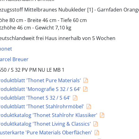
ezugsstoff Mittelbraunes Nubukleder [1] - Garnfaden Orang
öhe 80 cm - Breite 46 cm - Tiefe 60 cm
itzhöhe 46 cm - Gewicht 7,10 kg
eutschlandweit frei Haus innerhalb von 5 Wochen
honet
arcel Breuer
650 /
S 32 PV PM NU LE MB 1
roduktblatt 'Thonet Pure Materials'
roduktblatt 'Monografie S 32 / S 64'
roduktblatt 'Thonet S 32 / S 64'
roduktblatt 'Thonet Stahlrohrmöbel'
roduktkatalog 'Thonet Stahlrohr Klassiker'
roduktkatalog 'Thonet Living & Classics'
usterkarte 'Pure Materials Oberflächen'