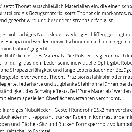
s' setzt Thonet ausschließlich Materialien ein, die einen 
erstellen: Als Bezugsmaterial setzt Thonet ein markantes, n
d gegerbt wird und besonders strapazierfähig ist.
es, vollnarbiges Nubukleder, weder geschliffen, geprägt noch
s Europa und werden umweltschonend nach den Regeln de
ministration' gegerbt.
ie Natürlichkeit des Materials. Die Polster reagieren nach ku
tenbildung, das dem Leder seine individuelle Optik gibt. Ro
hohe Strapazierfähigkeit und lange Lebensdauer der Bezüge
Untergestelle verwendet Thoent Präzisionsstahlrohr oder ma
 legierte, federharte und zugblanke Stahlrohre führen bei 
tändigkeit des Schwingeffekts. Bei 'Pure Materials' werden 
 mit einem speziellen Oberflächenverfahren verchromt.
ollnarbiges Nubukleder - Gestell Rundrohr 25x2 mm verch
ubukleder mit Kappnaht, starker Faden in Kontrastfarbe mi
oden und Fläche - Sitz und Rücken Formsperrholz vollumpolst
m Kaltschaum Formteil