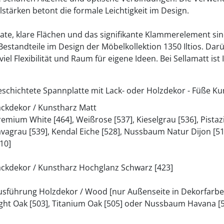
stärken betont die formale Leichtigkeit im Design.
te, klare Flächen und das signifikante Klammerelement si
Bestandteile im Design der Möbelkollektion 1350 Iltios. Dar
el Flexibilität und Raum für eigene Ideen. Bei Sellamatt ist I
eschichtete Spannplatte mit Lack- oder Holzdekor - Füße Ku
ackdekor / Kunstharz Matt
remium White [464], Weißrose [537], Kieselgrau [536], Pistaz
avagrau [539], Kendal Eiche [528], Nussbaum Natur Dijon [5
510]
ackdekor / Kunstharz Hochglanz Schwarz [423]
usführung Holzdekor / Wood [nur Außenseite in Dekorfarbe
ight Oak [503], Titanium Oak [505] oder Nussbaum Havana [