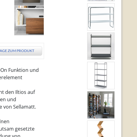
AGE ZUM PRODUKT
-On Funktion und
erelement
t den Iltios auf
ren und
e von Sellamatt.
lnen
utsam gesetzte
dung von