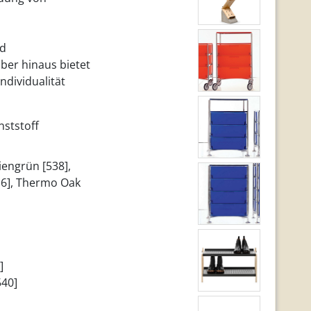
nd
über hinaus bietet
ndividualität
nststoff
iengrün [538],
16], Thermo Oak
]
540]