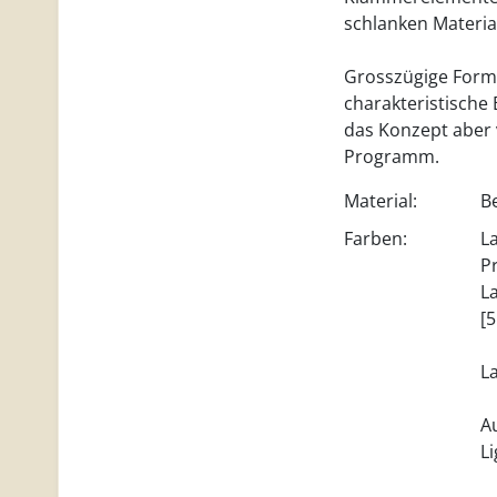
schlanken Material
Grosszügige Forma
charakteristische 
das Konzept aber vi
Programm.
Material:
B
Farben:
L
P
L
[
L
A
L