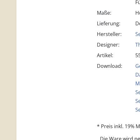
F
Maße:
H
Lieferung:
D
Hersteller:
S
Designer:
T
Artikel:
5
Download:
G
D
M
S
S
S
* Preis inkl. 19%
Die Ware wird per