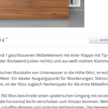
*
0 €
»
ANFR
d 1 geschlossenen Möbelelement mit einer Klappe mit Tip
n der Rückwand (unten rechts) und aus weiß mattem Klamm
ischen Iltiosbahn von Unterwasser in die Höhe fährt, erreich
Meer. Ein idealer Ausgangspunkt für Wanderungen, Skitou
 ist der Iltios zugleich Namenspate für die erste Möbellini
350 Iltios beschreibt einen spielerischen Umgang mit einze
ie horizontal leicht verschoben zum Einsatz kommen. Beh
schaffen Akzente und optische Verbindungen. Die Verwen