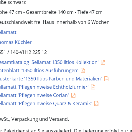
üße schwarz
öhe 47 cm - Gesamtbreite 140 cm - Tiefe 47 cm
eutschlandweit frei Haus innerhalb von 6 Wochen
ellamatt
homas Küchler
551 /
140-VI H2 225 12
esamtkatalog 'Sellamat 1350 Iltios Kollektion'
atenblatt '1350 Iltios Ausführungen'
usterkarte '1350 Iltios Farben und Materialien'
ellamatt 'Pflegehinweise Echtholzfurnier'
ellamatt 'Pflegehinweise Corian'
ellamatt 'Pflegehinweise Quarz & Keramik'
 MwSt., Verpackung und Versand.
 Paketdienst an Sie ausgeliefert. Die Lieferung erfolgt nur 