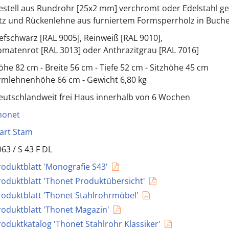
estell aus Rundrohr [25x2 mm] verchromt oder Edelstahl ge
itz und Rückenlehne aus furniertem Formsperrholz in Buche
iefschwarz [RAL 9005], Reinweiß [RAL 9010],
omatenrot [RAL 3013] oder Anthrazitgrau [RAL 7016]
öhe 82 cm - Breite 56 cm - Tiefe 52 cm - Sitzhöhe 45 cm
rmlehnenhöhe 66 cm - Gewicht 6,80 kg
eutschlandweit frei Haus innerhalb von 6 Wochen
honet
art Stam
963 /
S 43 F DL
roduktblatt 'Monografie S43'
roduktblatt 'Thonet Produktübersicht'
roduktblatt 'Thonet Stahlrohrmöbel'
roduktblatt 'Thonet Magazin'
roduktkatalog 'Thonet Stahlrohr Klassiker'