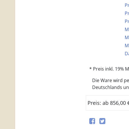
P
P
P
M
M
M
D
* Preis inkl. 19%
Die Ware wird per
Deutschlands und 
Preis: ab 856,00