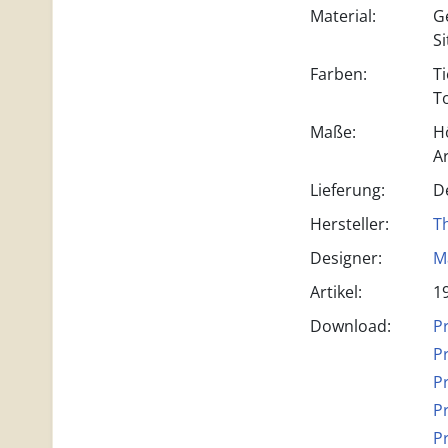
Material:
G
S
Farben:
T
T
Maße:
H
A
Lieferung:
D
Hersteller:
T
Designer:
M
Artikel:
1
Download:
P
P
P
P
P