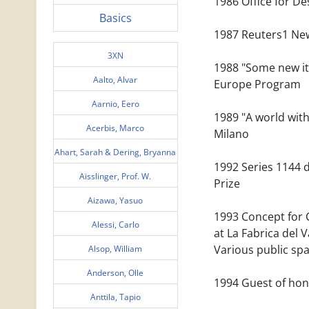
1986 Office for D
Basics
1987 Reuters1 New
3XN
1988 "Some new ite
Aalto, Alvar
Europe Program
Aarnio, Eero
1989 "A world witho
Acerbis, Marco
Milano
Ahart, Sarah & Dering, Bryanna
1992 Series 1144 
Aisslinger, Prof. W.
Prize
Aizawa, Yasuo
1993 Concept for C
Alessi, Carlo
at La Fabrica del 
Various public spa
Alsop, William
Anderson, Olle
1994 Guest of hono
Anttila, Tapio