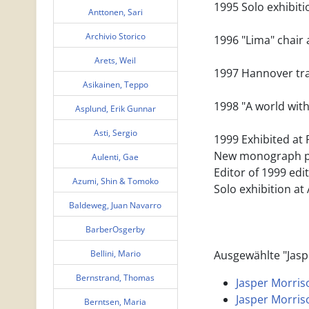
1995 Solo exhibit
Anttonen, Sari
Archivio Storico
1996 "Lima" chair
Arets, Weil
1997 Hannover tra
Asikainen, Teppo
1998 "A world with
Asplund, Erik Gunnar
Asti, Sergio
1999 Exhibited at
New monograph pub
Aulenti, Gae
Editor of 1999 edi
Azumi, Shin & Tomoko
Solo exhibition at 
Baldeweg, Juan Navarro
BarberOsgerby
Bellini, Mario
Ausgewählte "Jasp
Bernstrand, Thomas
Jasper Morriso
Jasper Morriso
Berntsen, Maria