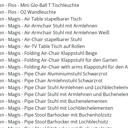
n - Flos - Mini Glo-Ball T Tischleuchte
on - Flos - O2 Wandleuchte
n - Magis - Air Table stapelbarer Tisch
on - Magis - Air-Armchair Stuhl mit Armlehnen
on - Magis - Air-Armchair Stuhl mit Armlehnen Weiß
n - Magis - Air-Chair stapelbarer Stuhl
n - Magis - Air-TV Table Tisch auf Rollen
n - Magis - Folding Air-Chair Klappstuhl Beige
n - Magis - Folding Air-Chair Klappstuhl für den Garten
on - Magis - Folding Air-Chair with arms Klappstuhl für den
on - Magis - Pipe Chair Aluminiumstuhl Schwarzrot
on - Magis - Pipe Chair Armlehnstuhl Schwarzrot
on - Magis - Pipe Chair Stuhl Armlehnen und Lochblechele
on - Magis - Pipe Chair Stuhl mit Armlehnen und Buchenel
on - Magis - Pipe Chair Stuhl mit Buchenelementen
on - Magis - Pipe Chair Stuhl mit Lochblechelementen
on - Magis - Pipe Stool Barhocker mit Buchenholzsitz
n - Magis - Pipe Stool Barhocker mit Lochblechsitz