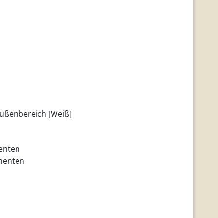
 Außenbereich [Weiß]
menten
ementen