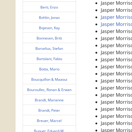
Jasper Morriso
Berti, Enzo
Jasper Morris
Jasper Morris
Bohlin, Jonas
Jasper Morriso
Bojesen, Kay
Jasper Morriso
Jasper Morriso
Bonnesen, Britt
Jasper Morriso
Borselius, Stefan
Jasper Morriso
Bortolani, Fabio
Jasper Morriso
Jasper Morriso
Botta, Mario
Jasper Morriso
Boucquillon & Maaoui
Jasper Morriso
Jasper Morriso
Bouroullec, Ronan & Erwan
Jasper Morriso
Brandt, Marianne
Jasper Morriso
Jasper Morris
Brandt, Peter
Jasper Morriso
Breuer, Marcel
Jasper Morriso
Jasper Morris
Buquet, Eduard-W.