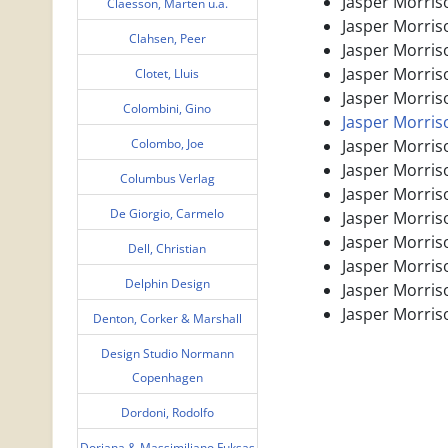
Jasper Morriso
Claesson, Marten u.a.
Jasper Morriso
Clahsen, Peer
Jasper Morriso
Jasper Morriso
Clotet, Lluis
Jasper Morriso
Colombini, Gino
Jasper Morriso
Colombo, Joe
Jasper Morriso
Jasper Morriso
Columbus Verlag
Jasper Morriso
De Giorgio, Carmelo
Jasper Morriso
Jasper Morriso
Dell, Christian
Jasper Morris
Delphin Design
Jasper Morriso
Jasper Morriso
Denton, Corker & Marshall
Design Studio Normann
Copenhagen
Dordoni, Rodolfo
Doriana & Massimiliano Fuksas