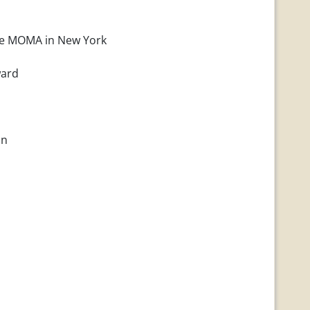
the MOMA in New York
ward
on