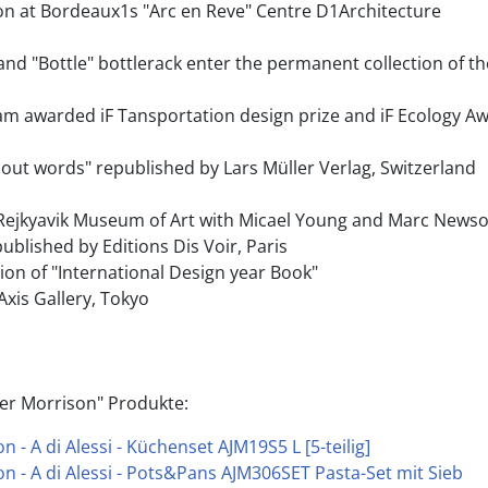
ion at Bordeaux1s "Arc en Reve" Centre D1Architecture
 and "Bottle" bottlerack enter the permanent collection of 
m awarded iF Tansportation design prize and iF Ecology A
out words" republished by Lars Müller Verlag, Switzerland
 Rejkyavik Museum of Art with Micael Young and Marc News
lished by Editions Dis Voir, Paris
tion of "International Design year Book"
Axis Gallery, Tokyo
er Morrison" Produkte:
n - A di Alessi - Küchenset AJM19S5 L [5-teilig]
n - A di Alessi - Pots&Pans AJM306SET Pasta-Set mit Sieb