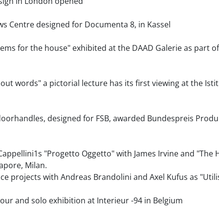
esign in London opened
s Centre designed for Documenta 8, in Kassel
ms for the house" exhibited at the DAAD Galerie as part of t
ut words" a pictorial lecture has its first viewing at the Ist
doorhandles, designed for FSB, awarded Bundespreis Produk
appellini1s "Progetto Oggetto" with James Irvine and "The H
Vapore, Milan.
ce projects with Andreas Brandolini and Axel Kufus as "Utili
ur and solo exhibition at Interieur -94 in Belgium