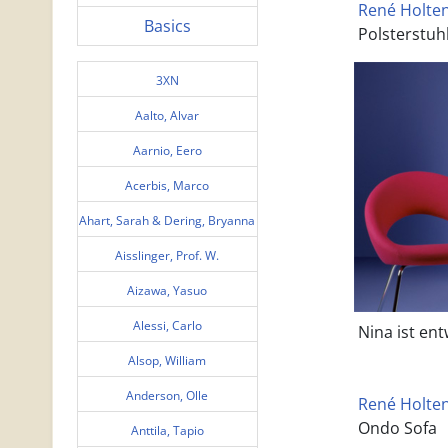
René Holten 
Basics
Polsterstuhl
3XN
Aalto, Alvar
Aarnio, Eero
Acerbis, Marco
Ahart, Sarah & Dering, Bryanna
Aisslinger, Prof. W.
Aizawa, Yasuo
Alessi, Carlo
Nina ist ent
Alsop, William
Anderson, Olle
René Holten 
Ondo Sofa
Anttila, Tapio