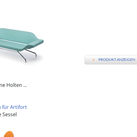
»
PRODUKT ANZEIGEN
e Holten ...
für Artifort
 Sessel