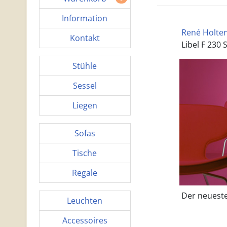
Information
René Holten 
Kontakt
Libel F 230 
Stühle
Sessel
Liegen
Sofas
Tische
Regale
Der neueste 
Leuchten
Accessoires