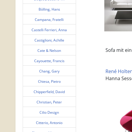
Bölling, Hans
Campana, Fratelli
Castelli Ferrieri, Anna
Castiglioni, Achille
Sofa mit ein
Cate & Nelson
Cayouette, Francis
René Holten 
Chang, Gary
Hanna Sess
Chiesa, Pietro
Chipperfield, David
Christian, Peter
Cilio Design
Citterio, Antonio