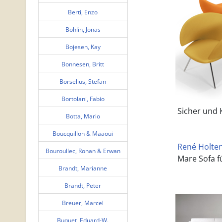
Berti, Enzo
Bohlin, Jonas
Bojesen, Kay
Bonnesen, Britt
Borselius, Stefan
Bortolani, Fabio
Sicher und K
Botta, Mario
Boucquillon & Maaoui
René Holten 
Bouroullec, Ronan & Erwan
Mare Sofa f
Brandt, Marianne
Brandt, Peter
Breuer, Marcel
Buquet, Eduard-W.