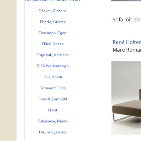
Döcker, Richard
Sofa mit ei
Eberle, Günter
Eiermann, Egon
René Holten 
Ekler, Dezsö
Mare Roman
Engesvik, Andreas
FLSK Werksdesign
Feiz, Khodi
Fioravanti, Odo
Fries & Zumbühl
Front
Fukasawa, Naoto
Future Systems