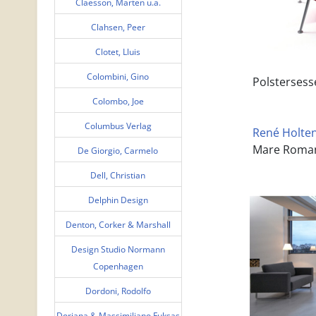
Claesson, Marten u.a.
Clahsen, Peer
Clotet, Lluis
Colombini, Gino
Polstersesse
Colombo, Joe
Columbus Verlag
René Holten 
Mare Romanc
De Giorgio, Carmelo
Dell, Christian
Delphin Design
Denton, Corker & Marshall
Design Studio Normann
Copenhagen
Dordoni, Rodolfo
Doriana & Massimiliano Fuksas