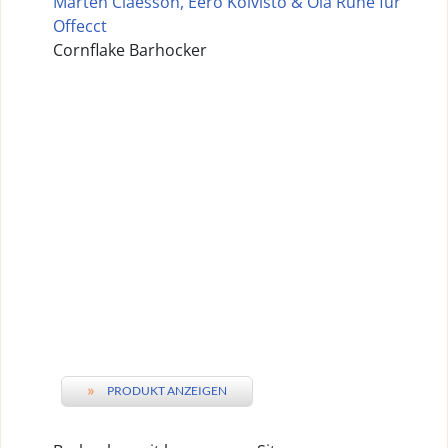
Marten Claesson, Eero Koivisto & Ola Rune für
Offecct
Cornflake Barhocker
»
PRODUKT ANZEIGEN