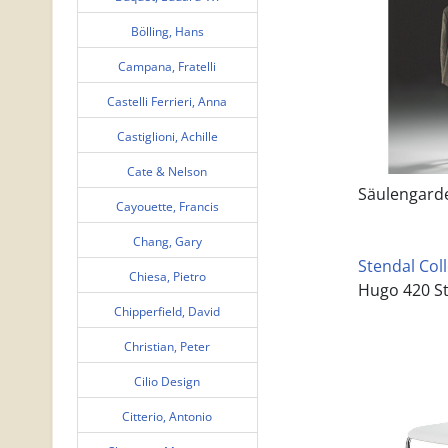
Bölling, Hans
Campana, Fratelli
Castelli Ferrieri, Anna
Castiglioni, Achille
Cate & Nelson
Säulengarde
Cayouette, Francis
Chang, Gary
Stendal Col
Chiesa, Pietro
Hugo 420 St
Chipperfield, David
Christian, Peter
Cilio Design
Citterio, Antonio