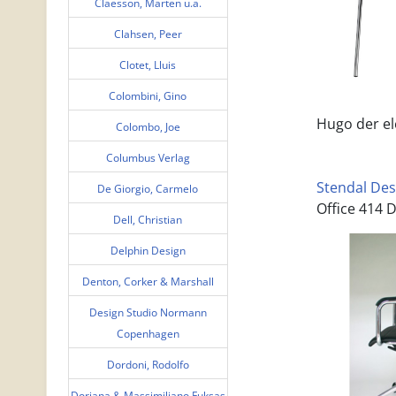
Claesson, Marten u.a.
Clahsen, Peer
Clotet, Lluis
Colombini, Gino
Hugo der el
Colombo, Joe
Columbus Verlag
Stendal Des
De Giorgio, Carmelo
Office 414 
Dell, Christian
Delphin Design
Denton, Corker & Marshall
Design Studio Normann
Copenhagen
Dordoni, Rodolfo
Doriana & Massimiliano Fuksas