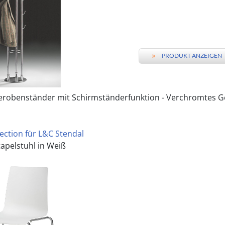
»
PRODUKT ANZEIGEN
robenständer mit Schirmständerfunktion - Verchromtes Gest
lection für L&C Stendal
apelstuhl in Weiß