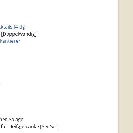
ails [4-tlg]
o [Doppelwandig]
kantierer
e
cher Ablage
für Heißgetränke [6er Set]