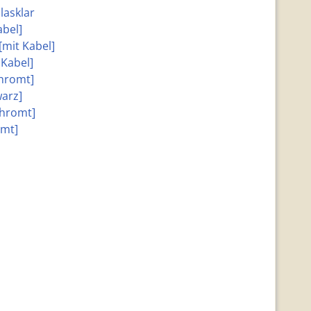
lasklar
abel]
[mit Kabel]
 Kabel]
chromt]
warz]
chromt]
omt]