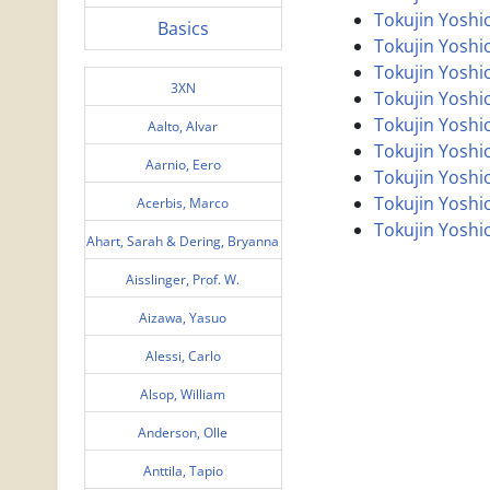
Tokujin Yoshio
Basics
Tokujin Yoshio
Tokujin Yoshio
3XN
Tokujin Yoshio
Tokujin Yoshio
Aalto, Alvar
Tokujin Yoshio
Aarnio, Eero
Tokujin Yoshio
Tokujin Yoshio
Acerbis, Marco
Tokujin Yoshio
Ahart, Sarah & Dering, Bryanna
Aisslinger, Prof. W.
Aizawa, Yasuo
Alessi, Carlo
Alsop, William
Anderson, Olle
Anttila, Tapio