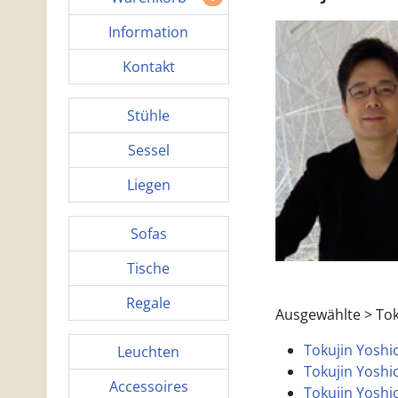
Information
Kontakt
Stühle
Sessel
Liegen
Sofas
Tische
Regale
Ausgewählte > Tok
Tokujin Yoshiok
Leuchten
Tokujin Yoshio
Accessoires
Tokujin Yoshio